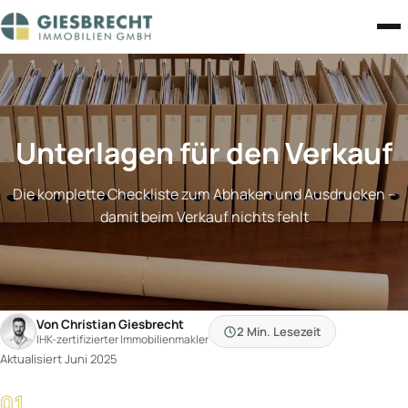
Zum Inhalt springen
Unterlagen für den Verkauf
Die komplette Checkliste zum Abhaken und Ausdrucken –
damit beim Verkauf nichts fehlt
Von Christian Giesbrecht
2 Min.
Lesezeit
IHK-zertifizierter Immobilienmakler
Aktualisiert Juni 2025