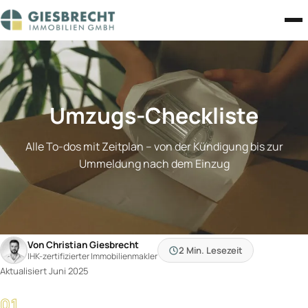
Zum Inhalt springen
Umzugs-Checkliste
Alle To-dos mit Zeitplan – von der Kündigung bis zur
Ummeldung nach dem Einzug
Von Christian Giesbrecht
2 Min.
Lesezeit
IHK-zertifizierter Immobilienmakler
Aktualisiert Juni 2025