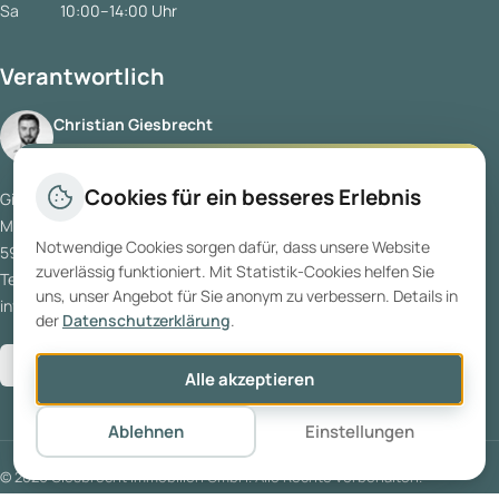
Sa
10:00–14:00 Uhr
Verantwortlich
Christian Giesbrecht
Inhaber & Geschäftsführer
Cookies für ein besseres Erlebnis
Giesbrecht Immobilien GmbH
Münsterstraße 5
Notwendige Cookies sorgen dafür, dass unsere Website
59065 Hamm
zuverlässig funktioniert. Mit Statistik-Cookies helfen Sie
Tel:
02381 5417520
uns, unser Angebot für Sie anonym zu verbessern. Details in
info@giesbrecht-immo.de
der
Datenschutzerklärung
.
Bewerten Sie uns bei
Google
Alle akzeptieren
Ablehnen
Einstellungen
© 2026 Giesbrecht Immobilien GmbH. Alle Rechte vorbehalten.