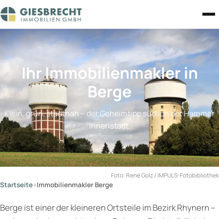
Zum Inhalt springen
Ihr Immobilienmakler in
Berge
Klein, grün, stadtnah – der Geheimtipp südlich der Hammer
Innenstadt.
Foto: René Golz / IMPULS-Fotobibliothek
Startseite
›
Immobilienmakler Berge
Berge ist einer der kleineren Ortsteile im Bezirk Rhynern –